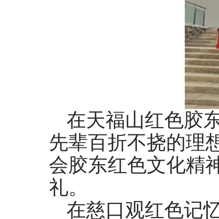
在天福山红色胶
先辈百折不挠的理
会胶东红色文化精
礼。
在慈口观红色记