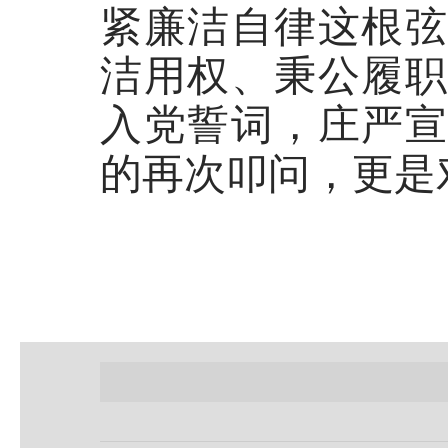
紧廉洁自律这根弦
洁用权、秉公履
入党誓词，庄严宣
的再次叩问，更是