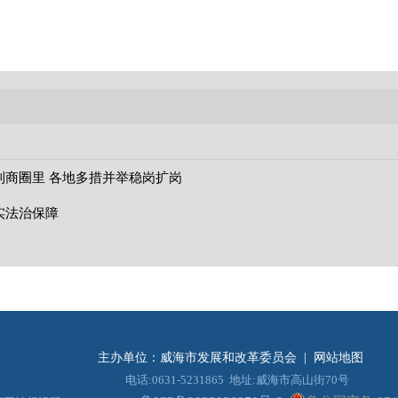
到商圈里 各地多措并举稳岗扩岗
实法治保障
主办单位：威海市发展和改革委员会
|
网站地图
电话:0631-5231865 地址:威海市高山街70号