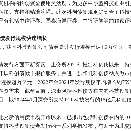
资机构的科创资金使用灵活度，为更多中小型科技企业引
融加力支持和精准滴灌。此次科创债新规更好契合了科技
有包括中信证券、国泰海通证券、中银证券等约10家证券
创债发行规模快速增长
示，我国科技创新公司债券累计发行规模已达1.2万亿元
债发行方面不断探索。上交所2021年推出科创债以来，
市商开展科创债做市报价服务，并进一步降低科创债纳入做
规模超万亿元，2022年至2024年发行规模年均增长约75
融资需求，截至目前，深市包括科创债等在内的科技创新固
，以2024年1月深交所支持TCL科技发行的15亿元科
年北交所信用债市场开市以来，已推出包括科创债在内的1
支持科技创新债券发行的一系列举措发布，有助于为北交