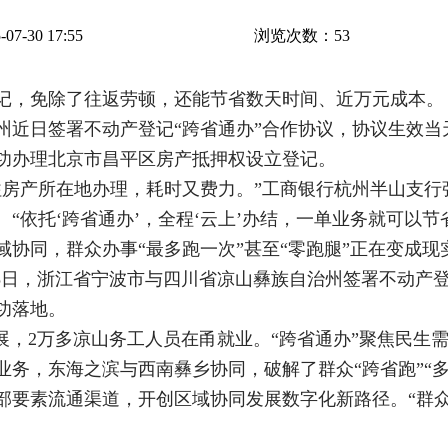
7-30 17:55
浏览次数：
53
记，免除了往返劳顿，还能节省数天时间、近万元成本。
州近日签署不动产登记“跨省通办”合作协议，协议生效当
功办理北京市昌平区房产抵押权设立登记。
往房产所在地办理，耗时又费力。”工商银行杭州半山支行
“依托‘跨省通办’，全程‘云上’办结，一单业务就可以节
协同，群众办事“最多跑一次”甚至“零跑腿”正在变成现
25日，浙江省宁波市与四川省凉山彝族自治州签署不动产
功落地。
展，2万多凉山务工人员在甬就业。“跨省通办”聚焦民生
务，东海之滨与西南彝乡协同，破解了群众“跨省跑”“多
部要素流通渠道，开创区域协同发展数字化新路径。“群众